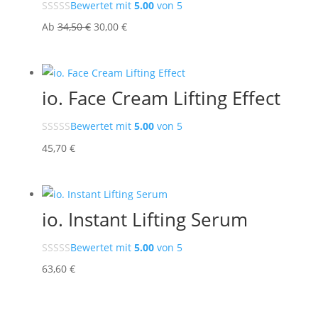
Bewertet mit
5.00
von 5
Ursprünglicher
Aktueller
Ab
34,50
€
30,00
€
Preis
Preis
war:
ist:
34,50 €
30,00 €.
io. Face Cream Lifting Effect
Bewertet mit
5.00
von 5
45,70
€
io. Instant Lifting Serum
Bewertet mit
5.00
von 5
63,60
€