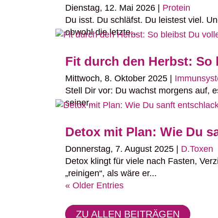
Dienstag, 12. Mai 2026
|
Protein
Du isst. Du schläfst. Du leistest viel.
obwohl die letzte...
Fit durch den Herbst: So 
Mittwoch, 8. Oktober 2025
|
Immunsys
Stell Dir vor: Du wachst morgens auf, 
seiner...
Detox mit Plan: Wie Du sa
Donnerstag, 7. August 2025
|
D.Toxen
Detox klingt für viele nach Fasten, Ve
„reinigen“, als wäre er...
« Older Entries
ZU ALLEN BEITRÄGEN