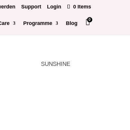
werden
Support
Login
0 Items
0
Care
Programme
Blog
SUNSHINE