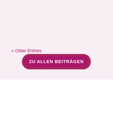
Detox klingt für viele nach Fasten,
Verzicht und leerem Magen – doch das
muss nicht sein. Es geht nicht darum,
den Körper zu „reinigen“, als wäre er...
« Older Entries
ZU ALLEN BEITRÄGEN