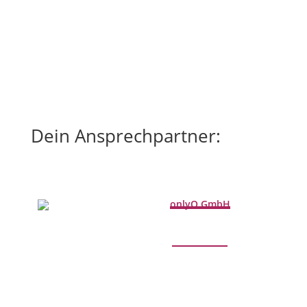
war:
ist:
129,00 €
99,00 €.
Dein Ansprechpartner:
onlyQ GmbH