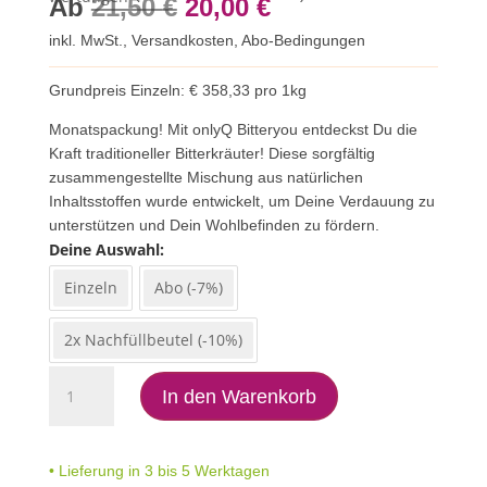
Ursprünglicher
Aktueller
Ab
21,50
€
20,00
€
inkl. MwSt.,
Versandkosten
,
Abo-Bedingungen
Preis
Preis
war:
ist:
Grundpreis Einzeln: € 358,33 pro 1kg
21,50 €
20,00 €.
Monatspackung! Mit onlyQ Bitteryou entdeckst Du die
Kraft traditioneller Bitterkräuter! Diese sorgfältig
zusammengestellte Mischung aus natürlichen
Inhaltsstoffen wurde entwickelt, um Deine Verdauung zu
unterstützen und Dein Wohlbefinden zu fördern.
Deine Auswahl
Einzeln
Abo (-7%)
2x Nachfüllbeutel (-10%)
BITTERYOU
In den Warenkorb
Menge
• Lieferung in 3 bis 5 Werktagen