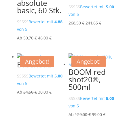
absolute
Bewertet mit
5.00
basic, 60 Stk.
von 5
Bewertet mit
4.88
Ursprünglicher
Aktueller
268,50
€
241,65
€
von 5
Preis
Preis
Ursprünglicher
Aktueller
war:
ist:
Ab
59,70
€
46,00
€
Preis
Preis
268,50 €
241,65 €.
war:
ist:
59,70 €
46,00 €.
Angebot!
Angebot!
Basenbad
BOOM red
Bewertet mit
5.00
shot20®,
von 5
500ml
Ursprünglicher
Aktueller
Ab
34,50
€
30,00
€
Bewertet mit
5.00
Preis
Preis
von 5
war:
ist:
34,50 €
30,00 €.
Ursprünglicher
Aktueller
Ab
129,00
€
99,00
€
Preis
Preis