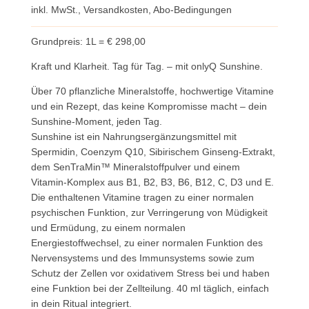
inkl. MwSt.,
Versandkosten
,
Abo-Bedingungen
Preis
Preis
war:
ist:
Grundpreis: 1L = € 298,00
149,00 €
99,00 €.
Kraft und Klarheit. Tag für Tag. – mit onlyQ Sunshine.
Über 70 pflanzliche Mineralstoffe, hochwertige Vitamine
und ein Rezept, das keine Kompromisse macht – dein
Sunshine-Moment, jeden Tag.
Sunshine ist ein Nahrungsergänzungsmittel mit
Spermidin, Coenzym Q10, Sibirischem Ginseng-Extrakt,
dem SenTraMin™ Mineralstoffpulver und einem
Vitamin-Komplex aus B1, B2, B3, B6, B12, C, D3 und E.
Die enthaltenen Vitamine tragen zu einer normalen
psychischen Funktion, zur Verringerung von Müdigkeit
und Ermüdung, zu einem normalen
Energiestoffwechsel, zu einer normalen Funktion des
Nervensystems und des Immunsystems sowie zum
Schutz der Zellen vor oxidativem Stress bei und haben
eine Funktion bei der Zellteilung. 40 ml täglich, einfach
in dein Ritual integriert.