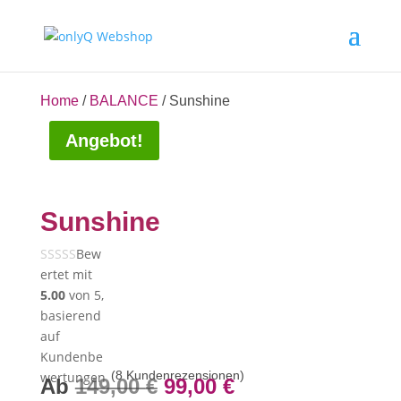
Home
/
BALANCE
/ Sunshine
Angebot!
Sunshine
Bew
ertet mit
5.00
von 5,
basierend
auf
Kundenbe
(
8
Kundenrezensionen)
wertungen
Ursprünglicher
Aktueller
Ab
149,00
€
99,00
€