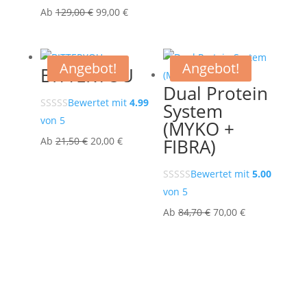
Ursprünglicher
Aktueller
Ab
129,00
€
99,00
€
Preis
Preis
war:
ist:
129,00 €
99,00 €.
Angebot!
Angebot!
BITTERYOU
Dual Protein
Bewertet mit
4.99
System
von 5
(MYKO +
Ursprünglicher
Aktueller
FIBRA)
Ab
21,50
€
20,00
€
Preis
Preis
Bewertet mit
5.00
war:
ist:
von 5
21,50 €
20,00 €.
Ursprünglicher
Aktueller
Ab
84,70
€
70,00
€
Preis
Preis
war:
ist:
84,70 €
70,00 €.