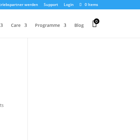
triebspartner werden
Support
Login
0 Items
0
Care
Programme
Blog
ts