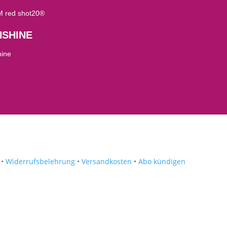
 red shot20®
NSHINE
hine
•
Widerrufsbelehrung
•
Versandkosten
•
Abo kündigen