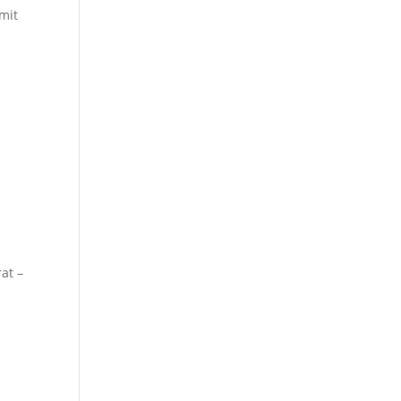
mit
at –