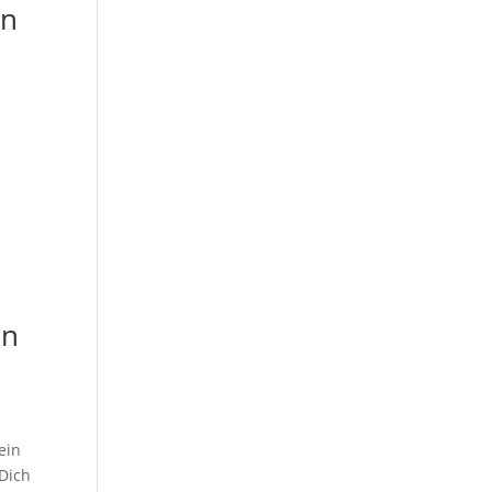
en
hn
ein
 Dich