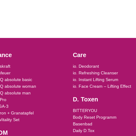
ance
Care
skraft
io. Deodorant
feuer
io. Refreshing Cleanser
 absolute basic
io. Instant Lifting Serum
Q absolute woman
io. Face Cream – Lifting Effect
Q absolute man
D. Toxen
Pro
GA-3
BITTERYOU
ron + Granatapfel
Body Reset Programm
Vitality Set
Basenbad
Daily D.Tox
OM